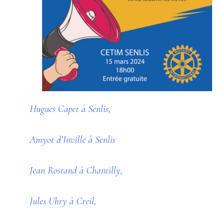
Hugues Capet à Senlis,
Amyot d’Inville à Senlis
Jean Rostand à Chantilly,
Jules Uhry à Creil,