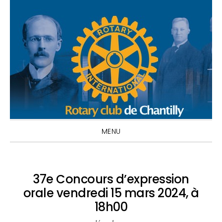
Passer
Passer
Passer
à
au
à
la
contenu
la
navigation
principal
barre
principale
latérale
principale
MENU
37e Concours d’expression
orale vendredi 15 mars 2024, à
18h00