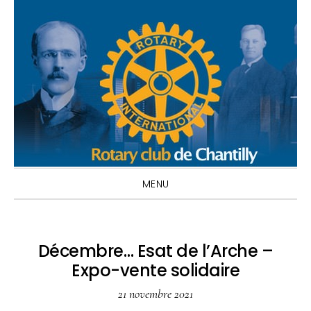
Passer
Passer
Passer
à
au
à
la
contenu
la
navigation
principal
barre
principale
latérale
principale
MENU
Décembre… Esat de l’Arche –
Expo-vente solidaire
21 novembre 2021