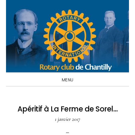
Passer
Passer
Passer
à
au
à
la
contenu
la
navigation
principal
barre
principale
latérale
principale
MENU
Apéritif à La Ferme de Sorel…
1 janvier 2017