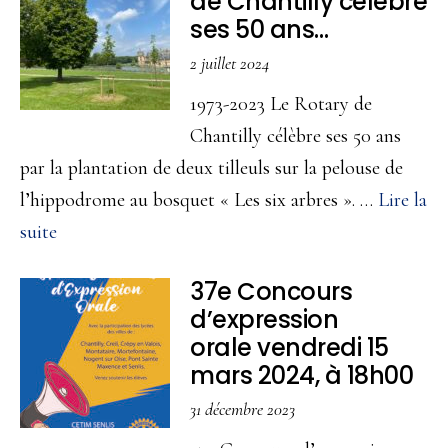
de Chantilly célèbre
Vins
ses 50 ans…
et
2 juillet 2024
saveurs
1973-2023 Le Rotary de
du
Chantilly célèbre ses 50 ans
terroir
par la plantation de deux tilleuls sur la pelouse de
!
l’hippodrome au bosquet « Les six arbres ». …
Lire la
29
à
suite
et
propos1973-
30
37e Concours
2023
novembre
d’expression
Le
2025
orale vendredi 15
Rotary
mars 2024, à 18h00
de
31 décembre 2023
Chantilly