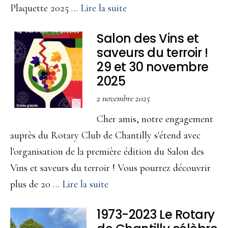
ou
à
Plaquette 2025 …
Lire la suite
reprise
proposPlaquette
Salon des Vins et
d’entreprise
2025
saveurs du terroir !
numérique
29 et 30 novembre
(réservée
2025
aux
2 novembre 2025
membres)
Cher amis, notre engagement
auprès du Rotary Club de Chantilly s'étend avec
l'organisation de la première édition du Salon des
Vins et saveurs du terroir ! Vous pourrez découvrir
à
plus de 20 …
Lire la suite
proposSalon
1973-2023 Le Rotary
des