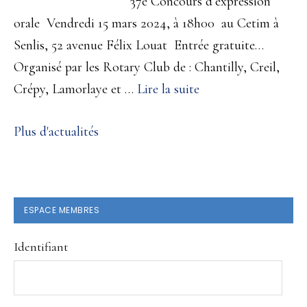
37e Concours d’expression
célèbre
orale Vendredi 15 mars 2024, à 18h00 au Cetim à
ses
Senlis, 52 avenue Félix Louat Entrée gratuite…
50
Organisé par les Rotary Club de : Chantilly, Creil,
ans…
à
Crépy, Lamorlaye et …
Lire la suite
propos37e
Plus d'actualités
Concours
d’expression
orale vendredi
15
BARRE
ESPACE MEMBRES
mars
LATÉRALE
2024,
Identifiant
PRINCIPALE
à
18h00